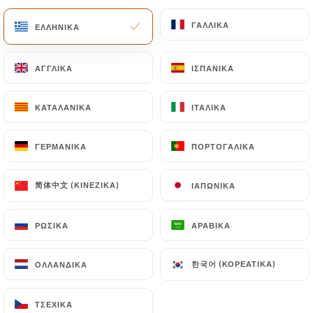
ΓΑΛΛΙΚΆ
ΓΑΛΛΙΚΆ
EL
ΜΕΝΟΎ
ΕΛΛΗΝΙΚΆ
ΕΛΛΗΝΙΚΆ
ΑΓΓΛΙΚΆ
ΑΓΓΛΙΚΆ
ΙΣΠΑΝΙΚΆ
ΙΣΠΑΝΙΚΆ
ΚΑΤΑΛΑΝΙΚΆ
ΚΑΤΑΛΑΝΙΚΆ
ΙΤΑΛΙΚΆ
ΙΤΑΛΙΚΆ
/
ΑΡΧΙΚΉ
ΕΠΑΦΉ
Επαφή
ΓΕΡΜΑΝΙΚΆ
ΓΕΡΜΑΝΙΚΆ
ΠΟΡΤΟΓΑΛΙΚΆ
ΠΟΡΤΟΓΑΛΙΚΆ
简体中文 (ΚΙΝΈΖΙΚΑ)
简体中文 (ΚΙΝΈΖΙΚΑ)
ΙΑΠΩΝΙΚΆ
ΙΑΠΩΝΙΚΆ
ΡΩΣΙΚΆ
ΡΩΣΙΚΆ
ΑΡΑΒΙΚΆ
ΑΡΑΒΙΚΆ
한국어 (ΚΟΡΕΆΤΙΚΑ)
한국어 (ΚΟΡΕΆΤΙΚΑ)
ΟΛΛΑΝΔΙΚΆ
ΟΛΛΑΝΔΙΚΆ
Le Carolus
ΤΣΈΧΙΚΑ
ΤΣΈΧΙΚΑ