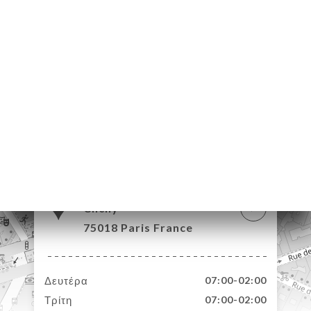
ΙΚΉ
ΤΗΣΗ
ΡΑΦΊΕΣ
ΤΙΚΉ
ΝΟΎ
ΑΦΉ
130 Boulevard de
Clichy
75018 Paris France
Δευτέρα
07:00-02:00
Τρίτη
07:00-02:00