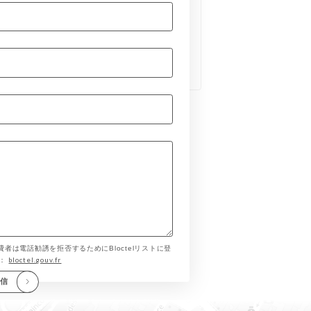
費者は電話勧誘を拒否するためにBloctelリストに登
bloctel.gouv.fr
す：
送信